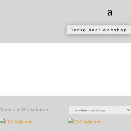
Terug naar webshop
MAIL ME!
Wegens andere werkzaamheden is
de webshop gesloten. Je kan wel nog steeds
een kijkje nemen.
Mocht je iets zien dat je zou willen kopen, dan
kun je me altijd een mailtje sturen, dan kijk ik
of het nog beschikbaar is!
Toont alle 13 resultaten