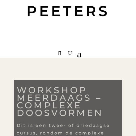
PEETERS
WORKSHOP
MEERDAAGS –
COMPLEXE
DOOSVORMEN
Dit is een twee- of driedaagse
cursus, rondom de complexe