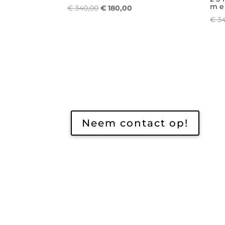
me
Oorspronkelijke
Huidige
€
340,00
€
180,00
prijs
prijs
€
34
was:
is:
€ 340,00.
€ 180,00.
Neem contact op!