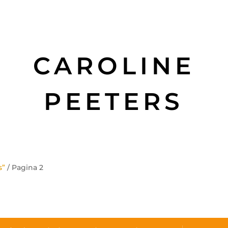
CAROLINE
PEETERS
s”
/ Pagina 2