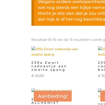
Wegens andere werkzaamheden 
wel nog steeds een kijkje neme
Mocht je iets zien dat je zou wi
dan kijk ik of het nog beschikbaa
Resultaat 10–15 van de 15 resultaten wordt
239a Zwart
23
cadeautje aan
ca
zwarte spang
bo
€
30,00
€
30
Aanbieding!
250 RODE
ALCHEMIST
25