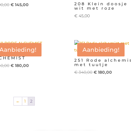
208 Klein doosje
Oorspronkelijke
Huidige
0,00
€
145,00
wit met roze
prijs
prijs
€
45,00
was:
is:
€ 200,00.
€ 145,00.
Aanbieding!
Aanbieding!
0 RODE
CHEMIST
251 Rode alchemi
met tuutje
Oorspronkelijke
Huidige
0,00
€
180,00
prijs
prijs
Oorspronkelijke
Huidige
€
340,00
€
180,00
was:
is:
prijs
prijs
€ 340,00.
€ 180,00.
was:
is:
€ 340,00.
€ 180,00.
←
1
2