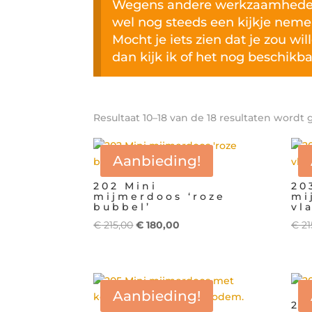
Wegens andere werkzaamheden 
wel nog steeds een kijkje neme
Mocht je iets zien dat je zou wi
dan kijk ik of het nog beschikbaa
Resultaat 10–18 van de 18 resultaten wordt
Aanbieding!
202 Mini
20
mijmerdoos ‘roze
mi
bubbel’
vl
Oorspronkelijke
Huidige
€
215,00
€
180,00
€
21
prijs
prijs
was:
is:
€ 215,00.
€ 180,00.
Aanbieding!
20