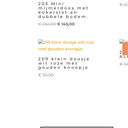
205 Mini
€
20
mijmerdoos met
kokerslot en
dubbele bodem.
Oorspronkelijke
Huidige
€
240,00
€
145,00
prijs
prijs
was:
is:
€ 240,00.
€ 145,00.
25
AL
209 klein doosje
wit roze met
€
34
gouden knoopje
€
50,00