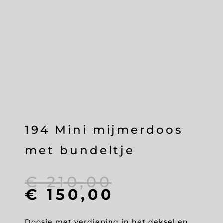
194 Mini mijmerdoos
met bundeltje
Oorspronke
€
210,00
prijs
Huidige
€
150,00
was:
prijs
€ 210,00.
is:
Doosje met verdieping in het deksel en