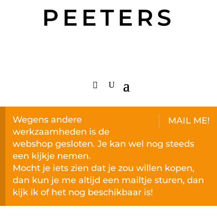
PEETERS
Wegens andere
MAIL ME!
werkzaamheden is de
webshop gesloten. Je kan wel nog steeds
een kijkje nemen.
Mocht je iets zien dat je zou willen kopen,
dan kun je me altijd een mailtje sturen, dan
kijk ik of het nog beschikbaar is!