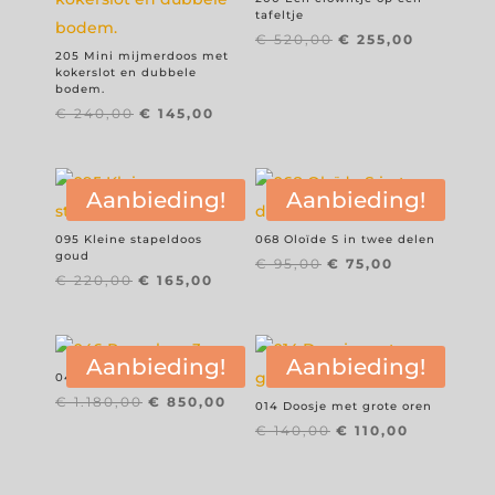
tafeltje
Oorspronkelijke
Huidige
€
520,00
€
255,00
205 Mini mijmerdoos met
prijs
prijs
kokerslot en dubbele
was:
is:
bodem.
€ 520,00.
€ 255,00.
Oorspronkelijke
Huidige
€
240,00
€
145,00
prijs
prijs
was:
is:
€ 240,00.
€ 145,00.
Aanbieding!
Aanbieding!
095 Kleine stapeldoos
068 Oloïde S in twee delen
goud
Oorspronkelijke
Huidige
€
95,00
€
75,00
Oorspronkelijke
Huidige
€
220,00
€
165,00
prijs
prijs
prijs
prijs
was:
is:
was:
is:
€ 95,00.
€ 75,00.
€ 220,00.
€ 165,00.
Aanbieding!
Aanbieding!
046 Rugzak nr 3
Oorspronkelijke
Huidige
€
1.180,00
€
850,00
014 Doosje met grote oren
prijs
prijs
Oorspronkelijke
Huidige
€
140,00
€
110,00
was:
is:
prijs
prijs
€ 1.180,00.
€ 850,00.
was:
is:
€ 140,00.
€ 110,00.