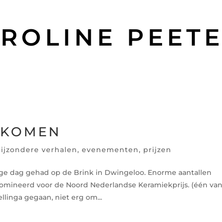
ROLINE PEET
EKOMEN
bijzondere verhalen
,
evenementen
,
prijzen
e dag gehad op de Brink in Dwingeloo. Enorme aantallen
omineerd voor de Noord Nederlandse Keramiekprijs. (één va
ellinga gegaan, niet erg om...