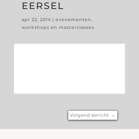
EERSEL
apr 22, 2014
|
evenementen
,
workshops en masterclasses
Volgend bericht
→